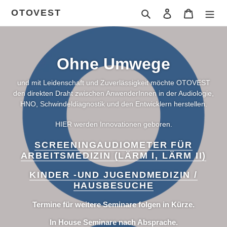
Direkt
OTOVEST
Suchen
Einloggen
Warenkor
zum
Inhalt
Ohne Umwege
und mit Leidenschaft und Zuverlässigkeit möchte OTOVEST
den direkten Draht zwischen AnwenderInnen in der Audiologie,
HNO, Schwindeldiagnostik und den Entwicklern herstellen.
HIER werden Innovationen geboren.
SCREENINGAUDIOMETER FÜR
ARBEITSMEDIZIN (LÄRM I, LÄRM II)
KINDER -UND JUGENDMEDIZIN /
HAUSBESUCHE
Termine für weitere Seminare folgen in Kürze.
In House Seminare nach Absprache.