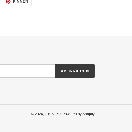
AUF
AUF
PINNEN
TWITTER
PINTEREST
TWITTERN
PINNEN
ABONNIEREN
© 2026,
OTOVEST
Powered by Shopify