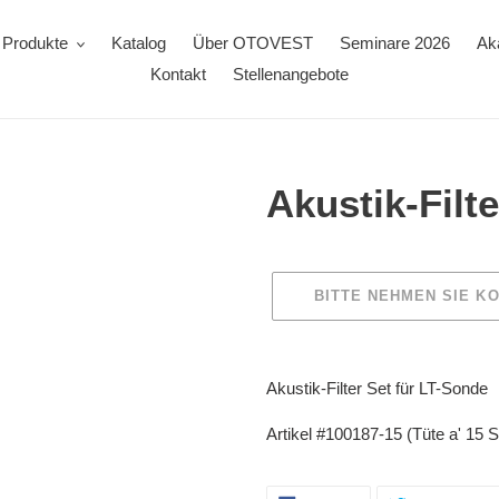
Produkte
Katalog
Über OTOVEST
Seminare 2026
Ak
Kontakt
Stellenangebote
Akustik-Filt
Normaler
Preis
BITTE NEHMEN SIE KO
Produkt
wird
Akustik-Filter Set für LT-Sonde
zum
Warenkorb
Artikel #100187-15 (Tüte a' 15 S
hinzugefügt